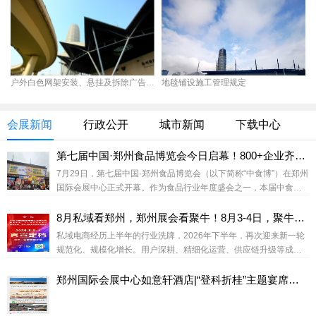
户外白色网架安装、悬挂及拆除广告安全管理规定
地毯铺设施工管理规定
会展新闻
行政公开
城市新闻
下载中心
第七届中国·郑州食品博览会今日启幕！800+企业齐聚郑州，共探食品产业增长新路径
7月29日，第七届中国·郑州食品博览会（以下简称“中食博”）在郑州
国际会展中心正式开幕。作为食品行业年度盛会之一，本届中食博
以“产品创新、渠道拓展、产业交流”为核心，汇聚全国食品企业、品
牌方、渠道采购商、行业机构及专业观众，共同呈现食品产业链上
8月私域看郑州，郑州展会看聚牛！8月3-4日，聚牛邀请大家共聚郑州国际会展中心！
下游的新产品、新趋势与新机遇。本届展会覆盖休闲食品、麻辣食
私域电商经历上半年的行业洗牌，2026年下半年，再次迎来新一轮
品、膨化食品、糖果巧克力、饮品、方便食品、调味品以及食品产
规范化、规模化增长。用户深耕、精细化运营、供应链升级等成为
业链相关领域，通过产品展示、趋势交流、商贸对...
行业共识，私域直播的健康发展生态已然形成。为什么是郑州？作
为全国私域直播中心，郑州凭借得天独厚的区位优势、完善的产业
郑州国际会展中心如意轩酒店|“登科折桂”主题宴席暖心上线！
链配套和蓬勃的直播生态，已成为私域电商发展的核心枢纽。这里
汇聚了全国优质的私域资源、成熟的运营团队和强大的供应链体