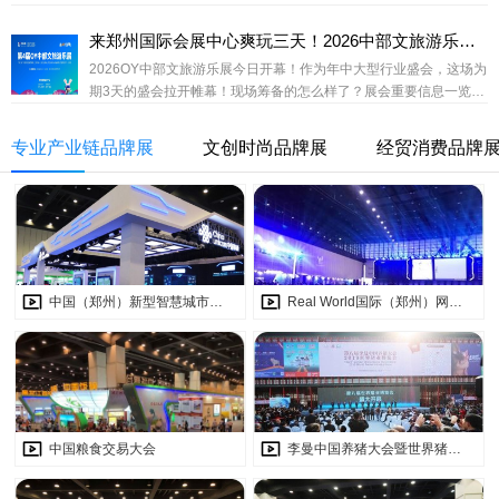
系，是私域人布局下半年的必争之地！重要信息，务必收藏展...
来郑州国际会展中心爽玩三天！2026中部文旅游乐展今日开幕！
2026OY中部文旅游乐展今日开幕！作为年中大型行业盛会，这场为
期3天的盛会拉开帷幕！现场筹备的怎么样了？展会重要信息一览，
想要高效逛展的家人们看这篇就够了！领取参观门票OY中部文旅游
乐展识别二维码 预约参观提前领取门票，现场快捷入场参观时间7月
专业产业链品牌展
文创时尚品牌展
经贸消费品牌
7日 （星期二）09:00-17:007月8日 （星期三）09:00-17:007月9日
（星期四）09:00-14:00（13:30观众停止入场）交通指南01 郑州火
车站抵达1.郑州火车站西广场乘坐地铁1号线，郑...
中国（郑州）新型智慧城市建设暨产业发展高峰论坛
Real World国际（郑州）网络安全大赛
中国粮食交易大会
李曼中国养猪大会暨世界猪业博览会