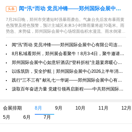
闻“汛”而动 党员冲锋——郑州国际会展中心有限公司连续奋战应对汛期极端暴雨
头条
7月26日晚，郑州市突遭短时强暴雨袭击。气象台先后发布暴雨黄
色预警及橙色预警，预计主城区未来3小时降雨量将超70毫米。雨
势急、来势猛，郑州国际会展中心场馆面临积水漫流、雨水倒灌、
设施受潮的严峻威胁。面对极端天气，公司党委第一时间调度部
署，要求以“时时放心不下”的责任感落实防汛措施，用大概率思维
闻“汛”而动 党员冲锋——郑州国际会展中心有限公司连续奋战应对汛期极端暴雨
应对极端风险。第一党支部所属的平安建设办公室作为防汛牵头部
8月私域看郑州，郑州展会看聚牛！8月3-4日，聚牛邀请大家共聚郑州国际会展中心！
门，即刻启动应急预案，全面组织连夜抢险，打响了一场与暴...
郑州国际会展中心如意轩酒店|“登科折桂”主题宴席暖心上线！
以练筑防，安全护航｜郑州国际会展中心2026上半年消防培训演练圆满成功
践行“三不三有” 献礼七一华诞——郑州国际会展中心有限公司第二、四党支部开展党员志愿服务
汲取百年奋进力量 党建引领再启新程——中共郑州国际会展中心有限公司委员会组织观看庆祝中国共产党成立105周年大会直播
会展排期
8月
9月
10月
11月
12月
5月
6月
7月