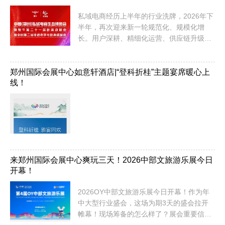
本届展会覆盖休闲食品、麻辣食品、膨化食
私域电商经历上半年的行业洗牌，2026年下
品、糖果巧克力、饮品、方便食品、调味品
半年，再次迎来新一轮规范化、规模化增
以及食品产业链相关领域，通过产品展示、
长。用户深耕、精细化运营、供应链升级等
趋势交流、商贸对...
成为行业共识，私域直播的健康发展生态已
然形成。为什么是郑州？作为全国私域直播
中心，郑州凭借得天独厚的区位优势、完善
郑州国际会展中心如意轩酒店|“登科折桂”主题宴席暖心上
线！
的产业链配套和蓬勃的直播生态，已成为私
域电商发展的核心枢纽。这里汇聚了全国优
质的私域资源、成熟的运营团队和强大的供
应链体系，是私域人布局下半年的必争之
地！重要信息，务必收藏展...
来郑州国际会展中心爽玩三天！2026中部文旅游乐展今日
开幕！
2026OY中部文旅游乐展今日开幕！作为年
中大型行业盛会，这场为期3天的盛会拉开
帷幕！现场筹备的怎么样了？展会重要信息