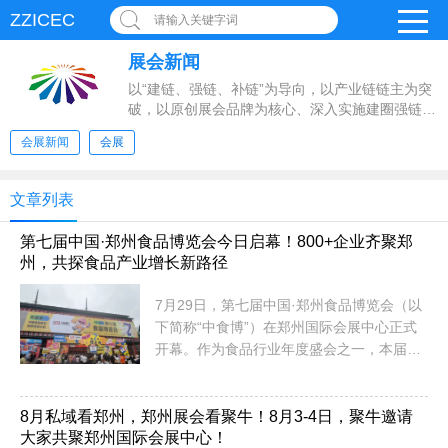
ZZICEC
请输入关键字词
展会新闻
以“建链、强链、补链”为导向，以产业链链主为突
破，以原创展会品牌为核心、深入实施建圈强链十
大行动，推动会展产业能级大幅提升
会展新闻
会展
文章列表
第七届中国·郑州食品博览会今日启幕！800+企业齐聚郑
州，共探食品产业增长新路径
7月29日，第七届中国·郑州食品博览会（以
下简称“中食博”）在郑州国际会展中心正式
开幕。作为食品行业年度盛会之一，本届中
食博以“产品创新、渠道拓展、产业交流”为
核心，汇聚全国食品企业、品牌方、渠道采
购商、行业机构及专业观众，共同呈现食品
8月私域看郑州，郑州展会看聚牛！8月3-4日，聚牛邀请
大家共聚郑州国际会展中心！
产业链上下游的新产品、新趋势与新机遇。