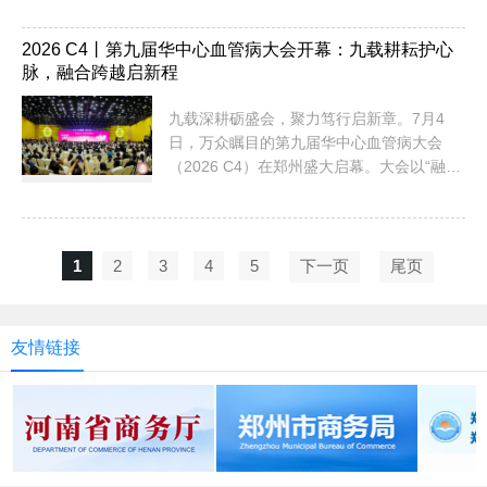
一览，想要高效逛展的家人们看这篇就够
了！领取参观门票OY中部文旅游乐展识别二
维码 预约参观提前领取门票，现场快捷入场
2026 C4丨第九届华中心血管病大会开幕：九载耕耘护心
脉，融合跨越启新程
参观时间7月7日 （星期二）09:00-17:007月
8日 （星期三）09:00-17:007月9日 （星期
九载深耕砺盛会，聚力笃行启新章。7月4
四）09:00-14:00（13:30观众停止入场）交
日，万众瞩目的第九届华中心血管病大会
通指南01 郑州火车站抵达1.郑州火车站西广
（2026 C4）在郑州盛大启幕。大会以“融
场乘坐地铁1号线，郑...
合・跨越・可持续——共筑心血管健康新生
态”为主题，广邀国内外心血管病学领域的顶
尖学者、权威专家与学者精英，搭建覆盖预
防、诊断、治疗、康复、护理及研究的全链
1
2
3
4
5
下一页
尾页
条国家级学术高地，擘画心血管疾病防治高
质量发展新蓝图。本次大会由河南省豫健医
学发展基金会主办，国家心血管病中心华中
友情链接
分中心、阜外华中心血管...