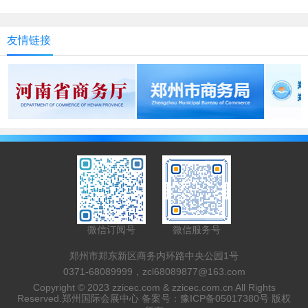
友情链接
微信订阅号
微信服务号
郑州市郑东新区商务内环路中央公园1号
0371-68089999，zcl68089877@163.com
Copyright © 2023 zzicec.com & zzicec.com.cn All Rights
Reserved.郑州国际会展中心 备案号：
豫ICP备05017380号
版权