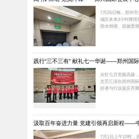
7月26日晚，郑州
城区未来3小时降雨
雨水倒灌、设施受潮
放心不下”的责任感
办公室作为防汛牵头
践行“三不三有” 献礼七一华诞——郑州
火红七月党旗高扬，
文艺汇演在郑州国际
好者与行业嘉宾齐
党的105岁生日献
光辉历程；舞台之下
7月1日上午10时