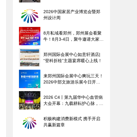
对汛期极端暴雨
2026中国家居产业博览会暨郑
州设计周
8月私域看郑州，郑州展会看聚
牛！8月3-4日，聚牛邀请大家共
聚郑州国际会展中心！
郑州国际会展中心如意轩酒店|
“登科折桂”主题宴席暖心上线！
来郑州国际会展中心爽玩三天！
2026中部文旅游乐展今日开
幕！
2026 C4丨第九届华中心血管病
大会开幕：九载耕耘护心脉，融
合跨越启新程
积极构建消费新模式 携手开启
共赢新篇章