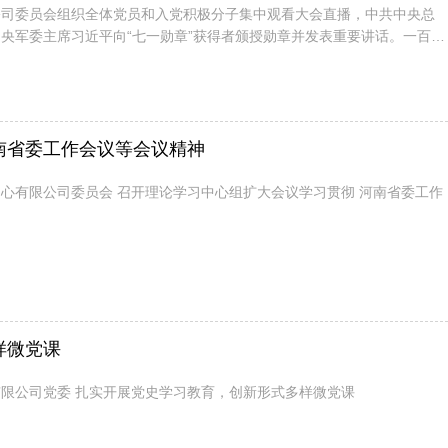
公司委员会组织全体党员和入党积极分子集中观看大会直播，中共中央总
央军委主席习近平向“七一勋章”获得者颁授勋章并发表重要讲话。一百零
国共产党矢志为民、勇担使命，于苦难中铸就辉煌，在变局中开创新局。
，从根本上改变了中国人民的前途命运，开辟了实现中华民族伟大复...
南省委工作会议等会议精神
心有限公司委员会 召开理论学习中心组扩大会议学习贯彻 河南省委工作
样微党课
限公司党委 扎实开展党史学习教育，创新形式多样微党课