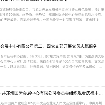
市突遭短时强暴雨袭击。气象台先后发布暴雨黄色预警及橙色预警，预计主
量将超70毫米。雨势急、来势猛，郑州国际会展中心场馆面临积水漫流、
的严峻威胁。面对极端天气，公司党委第一时间调度部署，要求以“时时
落实防汛措施，用大概率思维应对极端风险。第一党支部所属的平安建设
部门，即刻启动应急预案，全面组织连夜抢险，打响了一场与暴...
国际会展中心有限公司第二、四党支部开展党员志愿服务
百年征程初心如磐。6月30日，以“曙光耀华夏 知青永向阳”为主题的大型
会展中心太室厅温情启幕。来自全省各地的400余名老知青代表、文艺爱
聚一堂，以红歌联唱、经典舞蹈、豫剧选段、银发模特秀等多元形式，为
上了一份镌刻着岁月印记的诚挚厚礼。舞台之上，老知青们以艺叙情、礼赞
，公司第二、四党支部以深入开展的“三不三有”专项活动为引...
汲取百年奋进力量 党建引领再启新程——中共郑州国际会展中心有限公司委员会组织观看庆祝中国共产党成立105周年大会直播
，庆祝中国共产党成立105周年大会在北京人民大会堂隆重举行。中共郑州