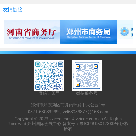
友情链接
微信订阅号
微信服务号
郑州市郑东新区商务内环路中央公园1号
0371-68089999，zcl68089877@163.com
Copyright © 2023 zzicec.com & zzicec.com.cn All Rights
Reserved.郑州国际会展中心 备案号：
豫ICP备05017380号
版权
所有