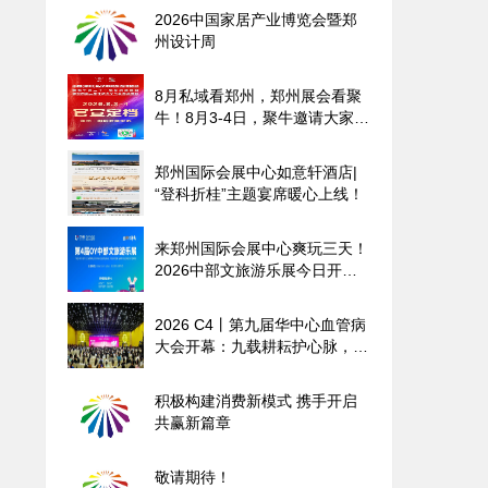
2026中国家居产业博览会暨郑
州设计周
8月私域看郑州，郑州展会看聚
牛！8月3-4日，聚牛邀请大家共
聚郑州国际会展中心！
郑州国际会展中心如意轩酒店|
“登科折桂”主题宴席暖心上线！
来郑州国际会展中心爽玩三天！
2026中部文旅游乐展今日开
幕！
2026 C4丨第九届华中心血管病
大会开幕：九载耕耘护心脉，融
合跨越启新程
积极构建消费新模式 携手开启
共赢新篇章
敬请期待！