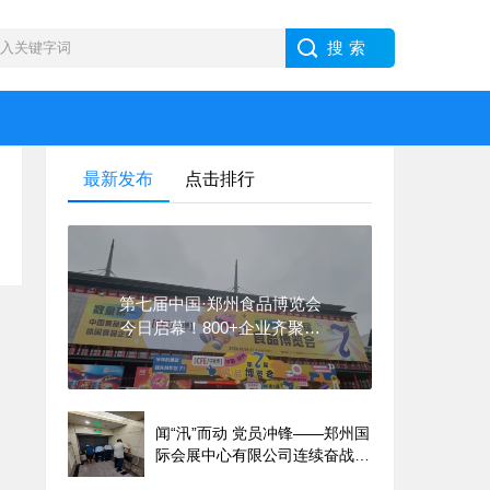
最新发布
点击排行
第七届中国·郑州食品博览会
今日启幕！800+企业齐聚郑
州，共探食品产业增长新路径
闻“汛”而动 党员冲锋——郑州国
际会展中心有限公司连续奋战应
对汛期极端暴雨