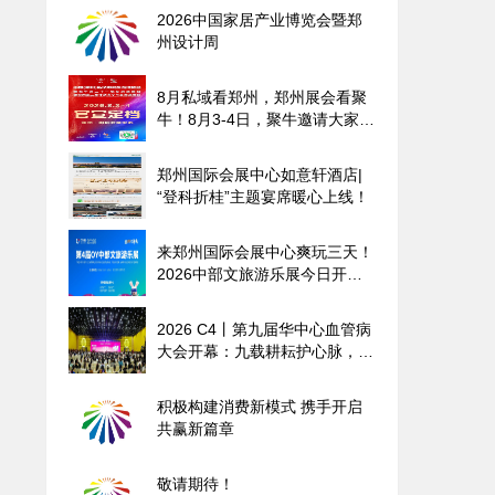
2026中国家居产业博览会暨郑
州设计周
8月私域看郑州，郑州展会看聚
牛！8月3-4日，聚牛邀请大家共
聚郑州国际会展中心！
郑州国际会展中心如意轩酒店|
“登科折桂”主题宴席暖心上线！
来郑州国际会展中心爽玩三天！
2026中部文旅游乐展今日开
幕！
2026 C4丨第九届华中心血管病
大会开幕：九载耕耘护心脉，融
合跨越启新程
积极构建消费新模式 携手开启
共赢新篇章
敬请期待！