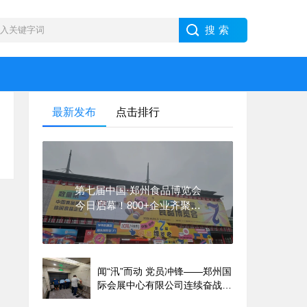
最新发布
点击排行
第七届中国·郑州食品博览会
今日启幕！800+企业齐聚郑
州，共探食品产业增长新路径
闻“汛”而动 党员冲锋——郑州国
际会展中心有限公司连续奋战应
对汛期极端暴雨